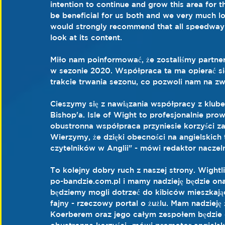
intention to continue and grow this area for t
be beneficial for us both and we very much l
would strongly recommend that all speedway 
look at its content.
Miło nam poinformować, że zostaliśmy partne
w sezonie 2020. Współpraca ta ma opierać si
trakcie trwania sezonu, co pozwoli nam na zw
Cieszymy się z nawiązania współpracy z klub
Bishop'a. Isle of Wight to profesjonalnie pro
obustronna współpraca przyniesie korzyści zaró
Wierzymy, że dzięki obecności na angielskich 
czytelników w Anglii" - mówi redaktor naczel
To kolejny dobry ruch z naszej strony. Wight
po-bandzie.com.pl i mamy nadzieję będzie ona
będziemy mogli dotrzeć do kibiców mieszkający
fajny - rzeczowy portal o żużlu. Mam nadzie
Koerberem oraz jego całym zespołem będzie c