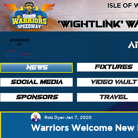
ISLE OF
'WIGHTLINK' 
SPONSORED
A
BY
FIXTURES
NEWS
SOCIAL MEDIA
VIDEO VAULT
SPONSORS
TRAVEL
Rob Dyer
Jan 7, 2020
Warriors Welcome New In