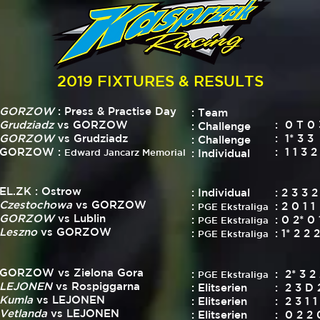
2019 FIXTURES & RESULTS
GORZOW
: Press & Practise Day
: Team
Grudziadz
vs GORZOW
: 0 T 0 
: Challenge
GORZOW
vs Grudziadz
: 1* 3 3
: Challenge
 GORZOW :
: 1 1 3 2
Edward Jancarz Memorial
: Individual
 EL.ZK : Ostrow
: Individual
: 2 3 3 2
Czestochowa
vs GORZOW
:
: 2 0 1 1
PGE Ekstraliga
GORZOW
vs Lublin
:
: 0 2* 0 
PGE Ekstraliga
Leszno
vs GORZOW
:
: 1* 2 2 2
PGE Ekstraliga
 GORZOW vs Zielona Gora
:
: 2* 3 2
PGE Ekstraliga
LEJONEN
vs Rospiggarna
: Elitserien
: 2 3 D 
Kumla
vs LEJONEN
: Elitserien
: 2 3 1 1
Vetlanda
vs LEJONEN
: Elitserien
: 0 2 2 