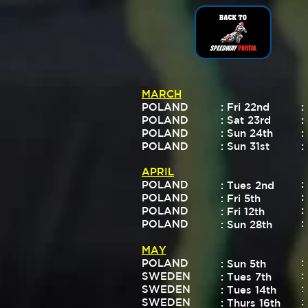
MARCH
POLAND
: Fri 22nd
:
POLAND
: Sat 23rd
:
POLAND
: Sun 24th
:
POLAND
: Sun 31st
:
APRIL
:
POLAND
: Tues 2nd
:
POLAND
: Fri 5th
:
POLAND
: Fri 12th
:
POLAND
: Sun 28th
MAY
:
POLAND
: Sun 5th
:
SWEDEN
: Tues 7th
:
SWEDEN
: Tues 14th
:
SWEDEN
: Thurs 16th