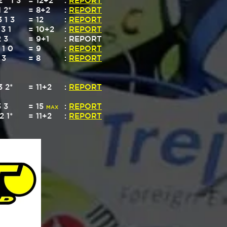
2 * 1 3
= 12+2
:
REPORT
1 2*
= 8+2
:
REPORT
3 1 3
= 12
:
REPORT
 3 1
= 10+2
:
REPORT
2 3
= 9+1
: REPORT
 1 0
= 9
:
REPORT
 3
= 8
:
REPORT
3 2*
= 11+2
:
REPORT
3 3
= 15
:
REPORT
MAX
2 1*
= 11+2
:
REPORT