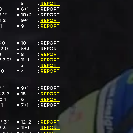
= 5
:
REPORT
0
= 6+1
: REPORT
3 1*
= 10+2
: REPORT
1 2
= 9+1
:
REPORT
 1
= 9
:
REPORT
3 0
= 10
: REPORT
* 2 0
= 5+3
: REPORT
0
= 8
:
REPORT
2 2 2*
= 11+1
:
REPORT
= 3
:​
REPORT
 0
= 4
:
REPORT
* 1
= 9+1
: REPORT
3 3 2
= 15
:
REPORT
 0 1
= 6
:
REPORT
 1
= 7+1
: REPORT
1* 3 1
= 12+2
:
REPORT
3 3
= 11+1
:
REPORT