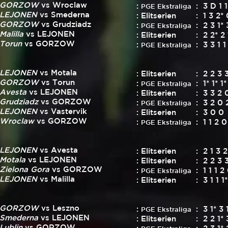
GORZOW
vs Wroclaw
:
: 3 D 1 1
PGE Ekstraliga
LEJONEN
vs Smederna
: Elitserien
: 1 3 2* 
GORZOW
vs Grudziadz
:
: 2 3 1* 
PGE Ekstraliga
Malilla
vs LEJONEN
: Elitserien
: 2 2* 2 
Torun
vs GORZOW
:
: 3 3 1 1
PGE Ekstraliga
LEJONEN
vs Motala
: Elitserien
: 2 2 3 
GORZOW
vs Torun
:
: 1* 1* 1
PGE Ekstraliga
Avesta
vs LEJONEN
: Elitserien
: 3 3 2 
Grudziadz
vs GORZOW
:
: 3 2 0 
PGE Ekstraliga
LEJONEN
vs Vastervik
: Elitserien
: 3 0 0
Wroclaw
vs GORZOW
:
: 1 1 2 0
PGE Ekstraliga
LEJONEN
vs Avesta
: Elitserien
: 2 1 3 2
Motala
vs LEJONEN
: Elitserien
: 2 2 3 
Zielona Gora
vs GORZOW
:
: 1 1 1 2
PGE Ekstraliga
LEJONEN
vs Malilla
: Elitserien
: 3 1 1 1*
GORZOW
vs Leszno
:
: 3 1* 3 
PGE Ekstraliga
Smederna
vs LEJONEN
: Elitserien
: 2 2 1* 
Lublin
vs GORZOW