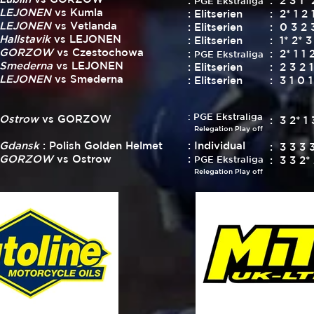
:
: 2 3 1* 
PGE Ekstraliga
LEJONEN
vs Kumla
: Elitserien
: 2* 1 2 
LEJONEN
vs Vetlanda
: Elitserien
: 0 3 2 
Hallstavik
vs LEJONEN
: Elitserien
: 1* 2* 3
GORZOW
vs Czestochowa
:
: 2* 1 1 
PGE Ekstraliga
Smederna
vs LEJONEN
: Elitserien
: 2 3 2 1
LEJONEN
vs Smederna
: Elitserien
: 3 1 0 1
: PGE Ekstraliga
Ostrow
vs GORZOW
: 3 2* 1 
Relegation Play off
Gdansk
: Polish Golden Helmet
: Individual
: 3 3 3 
GORZOW
vs Ostrow
:
PGE Ekstraliga
: 3 3 2* 
Relegation Play off