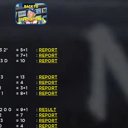
3 2*
= 5+1
:
REPORT
= 7+1
:
REPORT
 3 D
= 10
:
REPORT
 3
= 13
:
REPORT
= 4
:
REPORT
1
= 3+1
:
REPORT
 1
= 8+1
:
REPORT
 2 0 0
= 9+1
:
RESULT
2
= 7
:
REPORT
 3
= 10
:
REPORT
0
= 4
:
REPORT